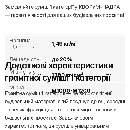
Замовляйте суміш 1 категорії у КВОРУМ-НАДРА 
— гарантія якості для ваших будівельних проєктів!
Фракція
1 Категорія
Технічні Характеристики 
Насипна 
1,49 кг/м³
Щільність
Суміш граніта 1 категорія
Лещадність
до 20%
Додаткові характеристики 
Міцність у 
1300 кг/см²
гранітної суміші 1 категорії
кг/см²
Мірка 
М1000-М1200
Гранітна суміш 1 категорії — це високоякісний 
міцності
будівельний матеріал, який поєднує дрібні, середні 
та великі фракції для створення міцної основи в 
будівельних проектах. Завдяки своїм 
характеристикам, ця суміш є універсальним 