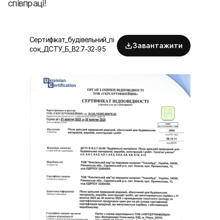
співпраці!
Сертифікат_будівельний_пі
Завантажити
сок_ДСТУ_Б_В2.7-32-95