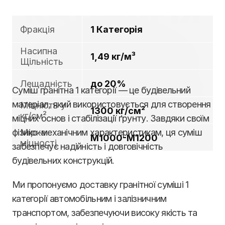
Фракція
1 Категорія
Насипна 
1,49 кг/м³
Щільність
Лещадність
до 20%
Суміш гранітна 1 категорії — це будівельний 
матеріал, який використовується для створення 
Міцність у 
1300 кг/см²
кг/см²
міцних основ і стабілізації ґрунту. Завдяки своїм 
фізико-механічним характеристикам, ця суміш 
Мірка 
М1000-М1200
міцності
забезпечує надійність і довговічність 
будівельних конструкцій.
Ми пропонуємо доставку гранітної суміші 1 
категорії автомобільним і залізничним 
транспортом, забезпечуючи високу якість та 