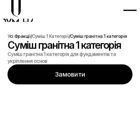
Головна
Про Нас
У
сі Фракції
/
Суміш 1 Категорії
/
Суміш гранітна 1 категорія
Суміш гранітна 1 категорія
Каталог
Суміш гранітна 1 категорія для фундаментів та 
Наші Дописи
укріплення основ
Контакти
Замовити
+(380) 068 000 04 05
info@quoroomnadra.com.ua